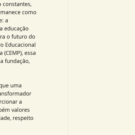
 constantes, 
rmanece como 
: a 
a educação 
a o futuro do 
ro Educacional 
a (CEMP), essa 
a fundação, 
 que uma 
ransformador 
cionar a 
bém valores 
ade, respeito 