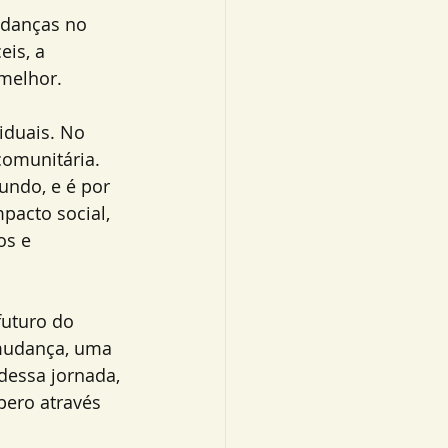
udanças no 
is, a 
 melhor.
iduais. No 
omunitária. 
ndo, e é por 
pacto social, 
os e 
uturo do 
mudança, uma 
essa jornada, 
pero através 