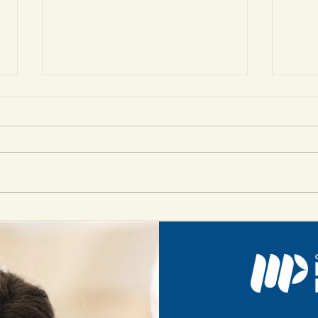
Volta às aulas: 5 dicas
Res
para começar o
com
semestre com o pé
edu
direito