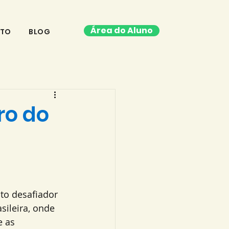
Área do Aluno
TO
BLOG
ro do
o desafiador 
asileira, onde 
e as 