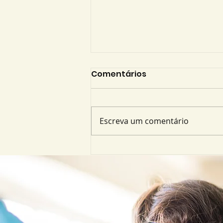
Comentários
Escreva um comentário
Preparatório Militar em
Queimados: conheça as
Turmas Militares do
Colégio Manuel Pereira