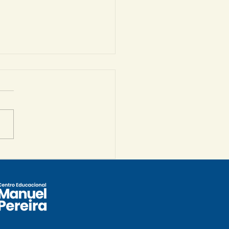
ultados que
provam uma
cação de excelência