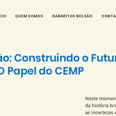
CIO
QUEM SOMOS
GABARITOS BOLSÃO
CONTA
o: Construindo o Futu
 O Papel do CEMP
Neste moment
da história br
as incertezas 