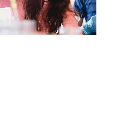
Faça contato conosco
Escolha um de nossos canais para
enviar uma mensagem ou se preferir
entre em contato pelo telefone.
Telefone
(21) 2665-1300